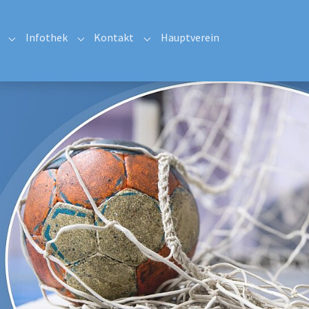
Infothek
Kontakt
Hauptverein
Submenu for "Sponsoren & Förderer"
Submenu for "Infothek"
Submenu for "Kontakt"