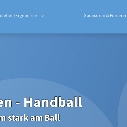
abellen/Ergebnisse
Sponsoren & Förderer
uelles"
enu for "Teams"
Submenu for "Tabellen/Ergebnisse"
en - Handball
 stark am Ball