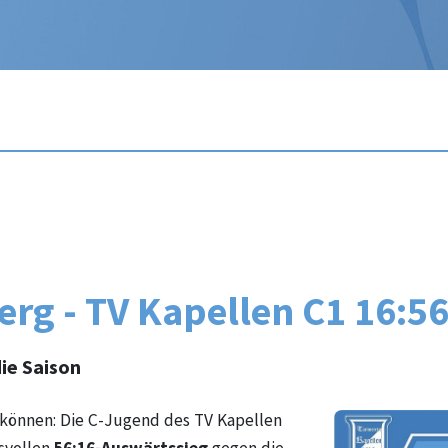
g - TV Kapellen C1 16:56
ie Saison
 können: Die C-Jugend des TV Kapellen