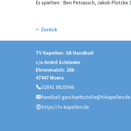
Es spielten: : Ben Petrausch, Jakob Plotzke 3
Zurück
TV Kapellen- SB Handball
c/o André Schlieder
Ehrenmalstr. 26b
47447 Moers
02841 8820946
Telefon:
handball-geschaeftsstelle@tvkapellen.de
E-Mail:
https://tv-kapellen.de
Webseite: