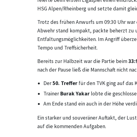
feierte beim ersten Ligaspiel einen eindruc
HSG Alpen/Rheinberg und setzte damit gleic
Trotz des frühen Anwurfs um 09:30 Uhr war d
Abwehr stand kompakt, packte beherzt zu 
Entfaltungsmöglichkeiten. Im Angriff überze
Tempo und Treffsicherheit.
Bereits zur Halbzeit war die Partie beim
33:
nach der Pause ließ die Mannschaft nicht na
Der
50. Treffer
für den TVK ging auf das 
Trainer
Burak Yakar
lobte die geschlosse
Am Ende stand ein auch in der Höhe verd
Ein starker und souveräner Auftakt, der Lus
auf die kommenden Aufgaben.