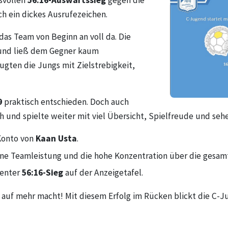
ksvollen
56:16-Auswärtssieg
gegen die
h ein dickes Ausrufezeichen.
as Team von Beginn an voll da. Die
und ließ dem Gegner kaum
ugten die Jungs mit Zielstrebigkeit,
9
praktisch entschieden. Doch auch
ch und spielte weiter mit viel Übersicht, Spielfreude und se
Konto von
Kaan Usta
.
ne Teamleistung und die hohe Konzentration über die gesamt
ienter
56:16-Sieg
auf der Anzeigetafel.
t auf mehr macht! Mit diesem Erfolg im Rücken blickt die C-